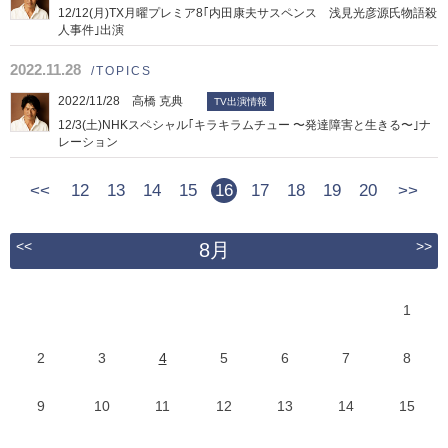
12/12(月)TX月曜プレミア8｢内田康夫サスペンス 浅見光彦源氏物語殺
人事件｣出演
2022.11.28
/TOPICS
2022/11/28 高橋 克典
TV出演情報
12/3(土)NHKスペシャル｢キラキラムチュー 〜発達障害と生きる〜｣ナ
レーション
<<
12
13
14
15
16
17
18
19
20
>>
<<
>>
8月
1
2
3
4
5
6
7
8
9
10
11
12
13
14
15