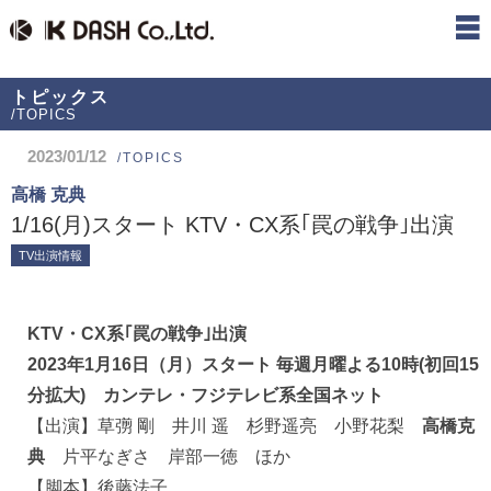
トピックス
/TOPICS
2023/01/12
/TOPICS
高橋 克典
1/16(月)スタート KTV・CX系｢罠の戦争｣出演
TV出演情報
KTV・CX系｢罠の戦争｣出演
2023年1月16日（月）スタート 毎週月曜よる10時(初回15
分拡大) カンテレ・フジテレビ系全国ネット
【出演】草彅 剛 井川 遥 杉野遥亮 小野花梨
高橋克
典
片平なぎさ 岸部一徳 ほか
【脚本】後藤法子