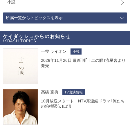
小説
所属一覧からトピックスを表示
ケイダッシュからのお知らせ
/KDASH TOPICS
一雫 ライオン
小説
2026年11月26日 最新刊｢十二の眼｣流星舎より
発売
高橋 克典
TV出演情報
10月放送スタート NTV系連続ドラマ｢俺たち
の箱根駅伝｣出演