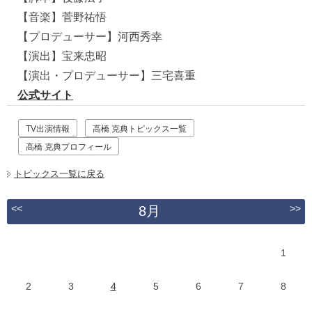
【音楽】菅野祐悟
【プロデューサー】河西秀幸
【演出】宝来忠昭
【演出・プロデューサー】三宅喜重
公式サイト
TV出演情報
高橋 克典トピックス一覧
高橋 克典プロフィール
トピックス一覧に戻る
<<
>>
8月
1
2
3
4
5
6
7
8