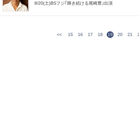
8/20(土)BSフジ｢輝き続ける尾崎豊｣出演
<<
15
16
17
18
19
20
21