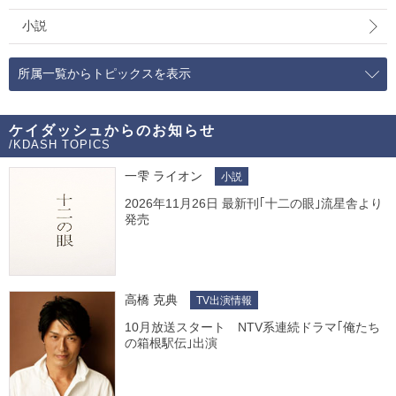
小説
所属一覧からトピックスを表示
ケイダッシュからのお知らせ
/KDASH TOPICS
一雫 ライオン
小説
2026年11月26日 最新刊｢十二の眼｣流星舎より
発売
高橋 克典
TV出演情報
10月放送スタート NTV系連続ドラマ｢俺たち
の箱根駅伝｣出演