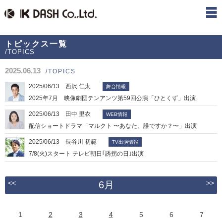
トピックス一覧
/TOPICS
2025.06.13
/TOPICS
2025/06/13 西沢 仁太
舞台情報
2025年7月 映像劇団テンアンツ第59回公演「ひとくず」出演
2025/06/13 田中 里衣
WEB情報
配信ショートドラマ「マルクト 〜あなた、誰ですか？〜」出演
2025/06/13 長谷川 初範
TV出演情報
7/8(火)スタート テレビ朝日｢誘拐の日｣出演
<<
>>
6月
1
2
3
4
5
6
7