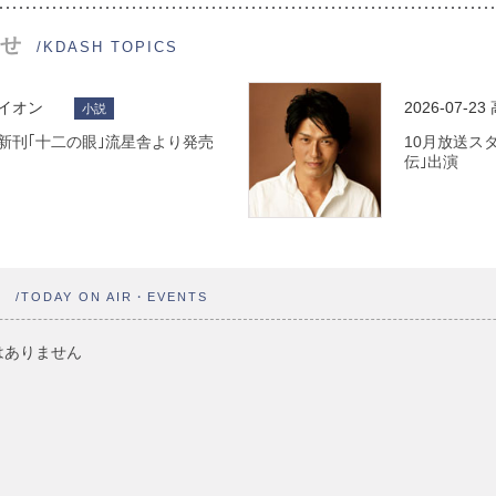
せ
/KDASH TOPICS
ライオン
2026-07-23
小説
 最新刊｢十二の眼｣流星舎より発売
10月放送ス
伝｣出演
ト
/TODAY ON AIR・EVENTS
はありません