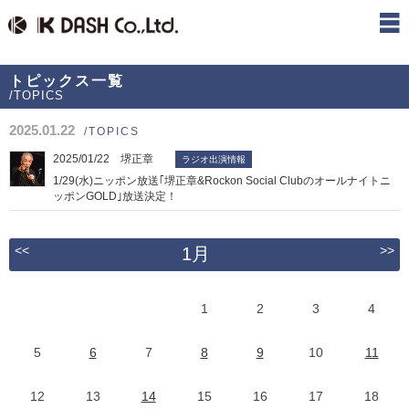
トピックス一覧
/TOPICS
2025.01.22
/TOPICS
2025/01/22 堺正章
ラジオ出演情報
1/29(水)ニッポン放送｢堺正章&Rockon Social Clubのオールナイトニ
ッポンGOLD｣放送決定！
<<
>>
1月
1
2
3
4
5
6
7
8
9
10
11
12
13
14
15
16
17
18