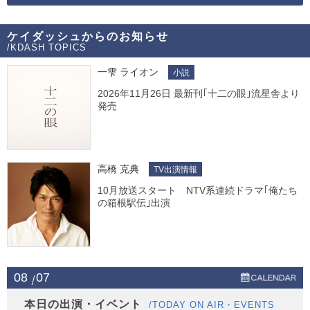
ケイダッシュからのお知らせ
/KDASH TOPICS
一雫 ライオン
小説
2026年11月26日 最新刊｢十二の眼｣流星舎より
発売
高橋 克典
TV出演情報
10月放送スタート NTV系連続ドラマ｢俺たち
の箱根駅伝｣出演
08
07
本日の出演・イベント
/TODAY ON AIR・EVENTS