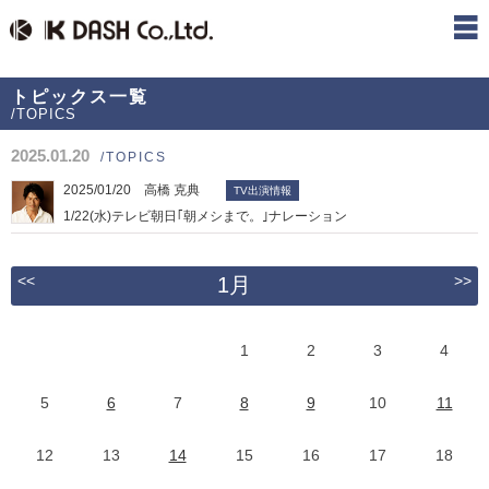
トピックス一覧
/TOPICS
2025.01.20
/TOPICS
2025/01/20 高橋 克典
TV出演情報
1/22(水)テレビ朝日｢朝メシまで。｣ナレーション
<<
>>
1月
1
2
3
4
5
6
7
8
9
10
11
12
13
14
15
16
17
18