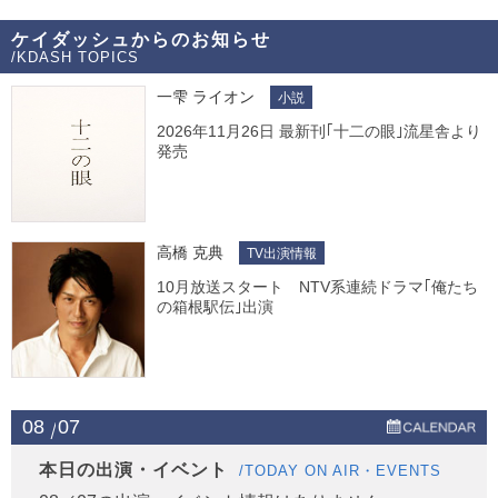
ケイダッシュからのお知らせ
/KDASH TOPICS
一雫 ライオン
小説
2026年11月26日 最新刊｢十二の眼｣流星舎より
発売
高橋 克典
TV出演情報
10月放送スタート NTV系連続ドラマ｢俺たち
の箱根駅伝｣出演
08
07
本日の出演・イベント
/TODAY ON AIR・EVENTS