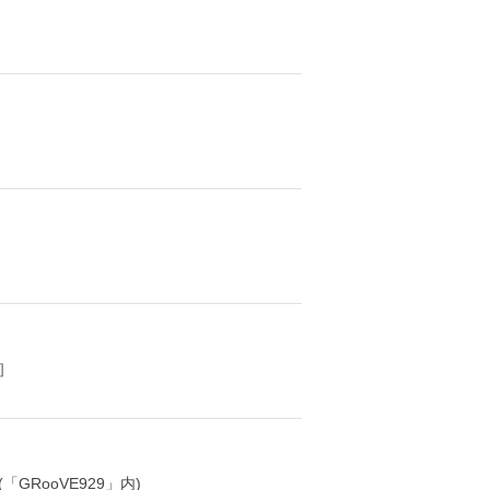
］
「GRooVE929」内)