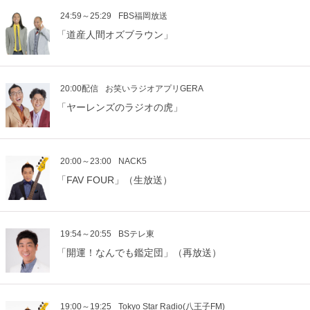
24:59～25:29
FBS福岡放送
「道産人間オズブラウン」
20:00配信
お笑いラジオアプリGERA
「ヤーレンズのラジオの虎」
20:00～23:00
NACK5
「FAV FOUR」（生放送）
19:54～20:55
BSテレ東
「開運！なんでも鑑定団」（再放送）
19:00～19:25
Tokyo Star Radio(八王子FM)