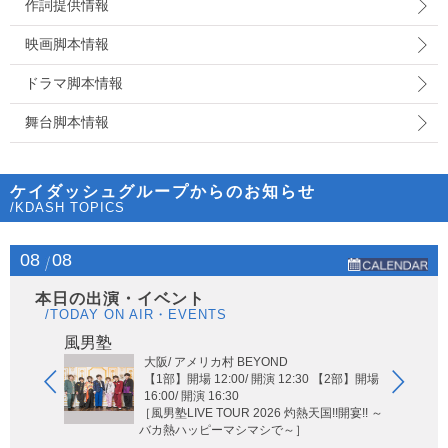
作詞提供情報
映画脚本情報
ドラマ脚本情報
舞台脚本情報
ケイダッシュグループからのお知らせ
/KDASH TOPICS
08
08
本日の出演・イベント
/TODAY ON AIR・EVENTS
Hi-Hi
風男塾
大阪/ アメリカ村 BEYOND
【1部】開場 12:00/ 開演 12:30 【2部】開場
16:00/ 開演 16:30
［風男塾LIVE TOUR 2026 灼熱天国!!開宴!! ～
バカ熱ハッピーマシマシで～］