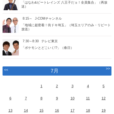
「はなわ&ビートレインズ 八王子だョ！全員集合」（再放
送）
8:15～
J-COMチャンネル
「地域に超密着！街ドキ埼玉」（埼玉エリアのみ・リピート
放送）
7:30～8:30
テレビ東京
「ポケモンとどこいく!?」（春日）
>>
<<
7月
1
2
3
4
5
6
7
8
9
10
11
12
13
14
15
16
17
18
19