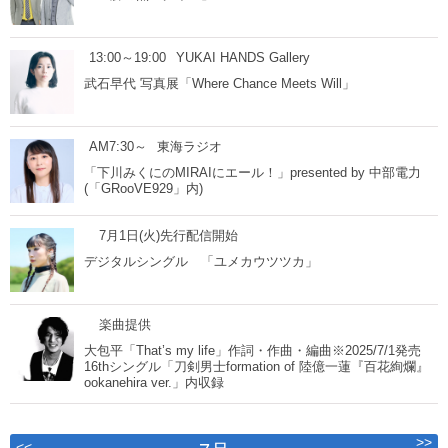
13:00～19:00
YUKAI HANDS Gallery
武石早代 写真展「Where Chance Meets Will」
AM7:30～
東海ラジオ
「下川みくにのMIRAIにエール！」presented by 中部電力
(「GRooVE929」内)
7月1日(火)先行配信開始
デジタルシングル 「ユメカウツツカ」
楽曲提供
大包平「That’s my life」作詞・作曲・編曲※2025/7/1発売
16thシングル「刀剣男士formation of 陸億一蓮『百花絢爛』
ookanehira ver.」内収録
>>
<<