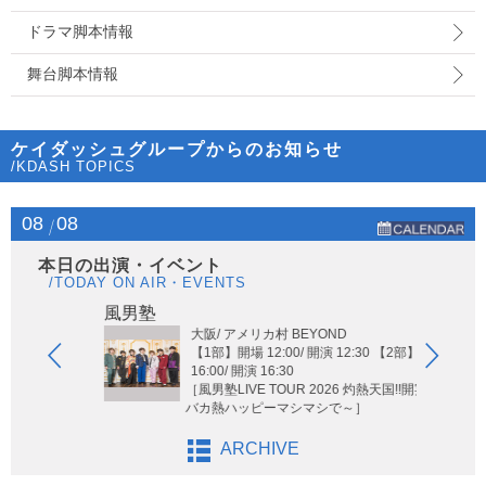
ドラマ脚本情報
舞台脚本情報
ケイダッシュグループからのお知らせ
/KDASH TOPICS
08
08
本日の出演・イベント
/TODAY ON AIR・EVENTS
Hi-Hi
風男塾
大阪/ アメリカ村 BEYOND
【1部】開場 12:00/ 開演 12:30 【2部】開場
16:00/ 開演 16:30
［風男塾LIVE TOUR 2026 灼熱天国!!開宴!! ～
バカ熱ハッピーマシマシで～］
ARCHIVE