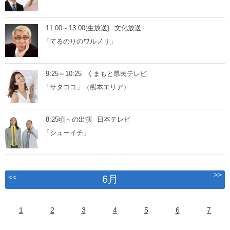
11:00～13:00(生放送)
文化放送
「てるのりのワルノリ」
9:25～10:25
くまもと県民テレビ
「サタココ」（熊本エリア）
8:25頃～の出演
日本テレビ
「シューイチ」
>>
<<
6月
1
2
3
4
5
6
7