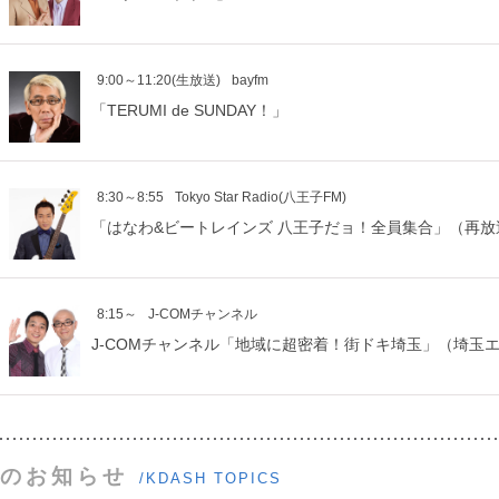
9:00～11:20(生放送)
bayfm
「TERUMI de SUNDAY！」
8:30～8:55
Tokyo Star Radio(八王子FM)
「はなわ&ビートレインズ 八王子だョ！全員集合」（再放
8:15～
J-COMチャンネル
J-COMチャンネル「地域に超密着！街ドキ埼玉」（埼玉
のお知らせ
/KDASH TOPICS