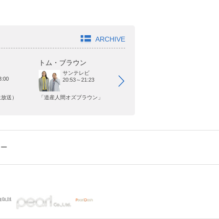
ARCHIVE
トム・ブラウン
オードリー
ヤ
サンテレビ
日本テレビ
:00
20:53～21:23
25:29～25:59
生放送）
「道産人間オズブラウン」
「オードリーさん、ぜひ会って
「
欲しい人がいるんです。」
シー