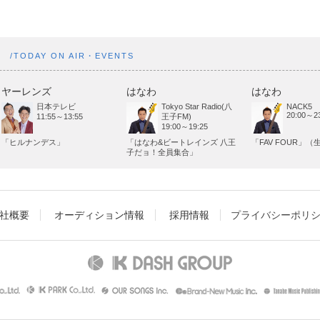
ト
/TODAY ON AIR・EVENTS
ヤーレンズ
はなわ
はなわ
日本テレビ
Tokyo Star Radio(八
NACK5
20:00～23
11:55～13:55
王子FM)
19:00～19:25
「ヒルナンデス」
「はなわ&ビートレインズ 八王
「FAV FOUR」（
子だョ！全員集合」
社概要
オーディション情報
採用情報
プライバシーポリ