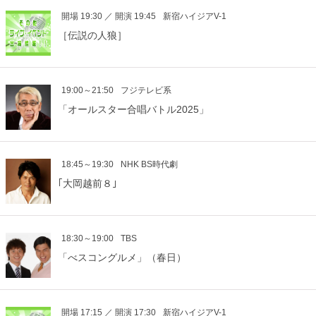
開場 19:30 ／ 開演 19:45
新宿ハイジアV-1
［伝説の人狼］
19:00～21:50
フジテレビ系
「オールスター合唱バトル2025」
18:45～19:30
NHK BS時代劇
｢大岡越前８｣
18:30～19:00
TBS
「べスコングルメ」（春日）
開場 17:15 ／ 開演 17:30
新宿ハイジアV-1