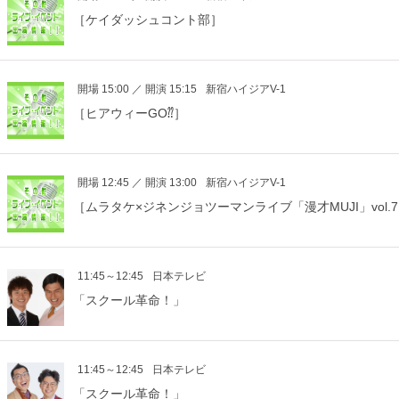
［ケイダッシュコント部］
開場 15:00 ／ 開演 15:15
新宿ハイジアV-1
［ヒアウィーGO⁇］
開場 12:45 ／ 開演 13:00
新宿ハイジアV-1
［ムラタケ×ジネンジョツーマンライブ「漫才MUJI」vol.
11:45～12:45
日本テレビ
「スクール革命！」
11:45～12:45
日本テレビ
「スクール革命！」