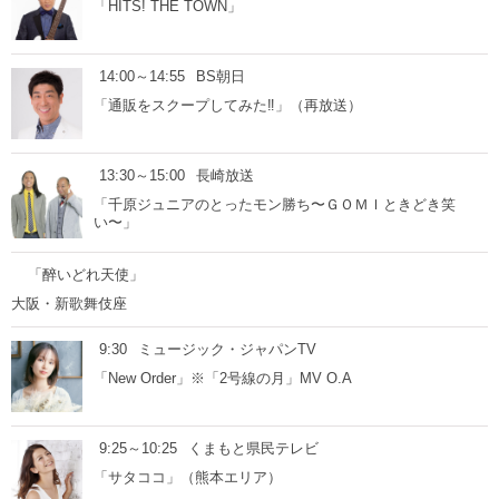
「HITS! THE TOWN」
14:00～14:55
BS朝日
「通販をスクープしてみた‼」（再放送）
13:30～15:00
長崎放送
「千原ジュニアのとったモン勝ち〜ＧＯＭＩときどき笑
い〜」
「醉いどれ天使」
大阪・新歌舞伎座
9:30
ミュージック・ジャパンTV
「New Order」※「2号線の月」MV O.A
9:25～10:25
くまもと県民テレビ
「サタココ」（熊本エリア）