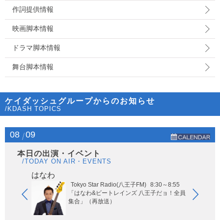
作詞提供情報
映画脚本情報
ドラマ脚本情報
舞台脚本情報
ケイダッシュグループからのお知らせ
/KDASH TOPICS
08
09
本日の出演・イベント
/TODAY ON AIR・EVENTS
はなわ
ヤー
Tokyo Star Radio(八王子FM)
8:30～8:55
玉エリア
「はなわ&ビートレインズ 八王子だョ！全員
集合」（再放送）