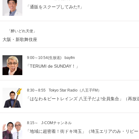
「通販をスクープしてみた‼」
「醉いどれ天使」
大阪・新歌舞伎座
9:00～10:54(生放送)
bayfm
「TERUMI de SUNDAY！」
8:30～8:55
Tokyo Star Radio（八王子FM）
「はなわ＆ビートレインズ 八王子だよ!全員集合」（再放
8:15～
J-COMチャンネル
「地域に超密着！街ドキ埼玉」（埼玉エリアのみ・リピー