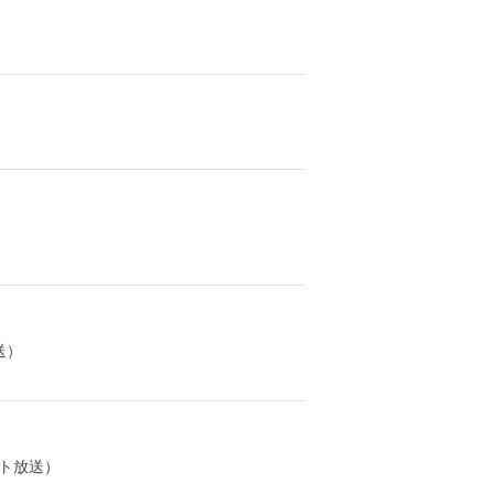
送）
ト放送）