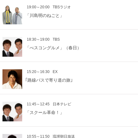
19:00～20:00
TBSラジオ
「川島明のねごと」
18:30～19:00
TBS
「べスコングルメ」（春日）
15:20～16:30
EX
｢路線バスで寄り道の旅｣
11:45～12:45
日本テレビ
「スクール革命！」
10:55～11:50
琉球朝日放送