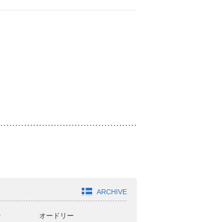
ARCHIVE
ン
オードリー
どきどきキャンプ
ジ