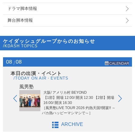
ドラマ脚本情報
舞台脚本情報
ケイダッシュグループからのお知らせ
/KDASH TOPICS
08
08
本日の出演・イベント
/TODAY ON AIR・EVENTS
Hi-Hi
風男塾
大阪/ アメリカ村 BEYOND
【1部】開場 12:00/ 開演 12:30 【2部】開場
16:00/ 開演 16:30
［風男塾LIVE TOUR 2026 灼熱天国!!開宴!! ～
バカ熱ハッピーマシマシで～］
ARCHIVE