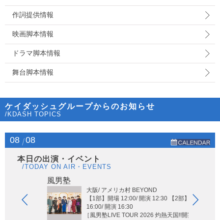
作詞提供情報
映画脚本情報
ドラマ脚本情報
舞台脚本情報
ケイダッシュグループからのお知らせ
/KDASH TOPICS
08
08
本日の出演・イベント
/TODAY ON AIR・EVENTS
Hi-Hi
風男塾
大阪/ アメリカ村 BEYOND
【1部】開場 12:00/ 開演 12:30 【2部】開場
16:00/ 開演 16:30
［風男塾LIVE TOUR 2026 灼熱天国!!開宴!! ～