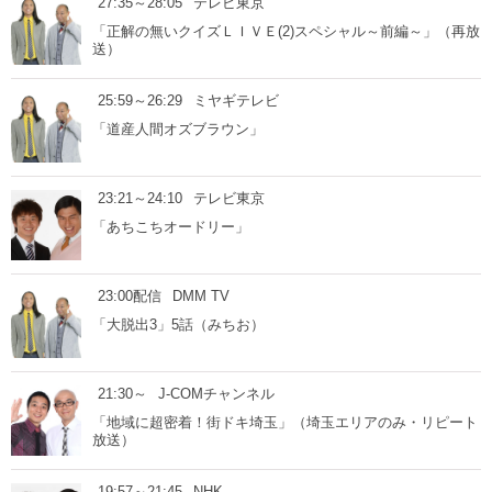
27:35～28:05
テレビ東京
「正解の無いクイズＬＩＶＥ(2)スペシャル～前編～」（再放
送）
25:59～26:29
ミヤギテレビ
「道産人間オズブラウン」
23:21～24:10
テレビ東京
「あちこちオードリー」
23:00配信
DMM TV
「大脱出3」5話（みちお）
21:30～
J-COMチャンネル
「地域に超密着！街ドキ埼玉」（埼玉エリアのみ・リピート
放送）
19:57～21:45
NHK