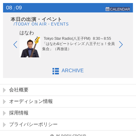
08
09
本日の出演・イベント
/TODAY ON AIR・EVENTS
はなわ
ヤー
Tokyo Star Radio(八王子FM)
8:30～8:55
玉エリア
「はなわ&ビートレインズ 八王子だョ！全員
集合」（再放送）
ARCHIVE
会社概要
オーディション情報
採用情報
プライバシーポリシー