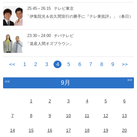
25:45～26:15
テレビ東京
「伊集院光＆佐久間宣行の勝手に『テレ東批評』」（春日）
23:30～24:00
チバテレビ
「道産人間オズブラウン」
<<
1
2
3
4
5
6
7
8
9
>>
>>
<<
9月
1
2
3
4
5
6
7
8
9
10
11
12
13
14
15
16
17
18
19
20