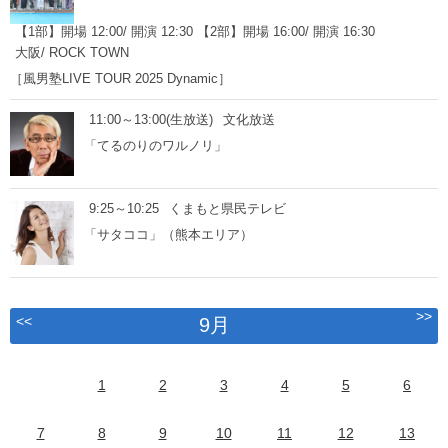
【1部】開場 12:00/ 開演 12:30 【2部】開場 16:00/ 開演 16:30
大阪/ ROCK TOWN
［風男塾LIVE TOUR 2025 Dynamic］
11:00～13:00(生放送)
文化放送
「てるのりのワルノリ」
9:25～10:25
くまもと県民テレビ
「サタココ」（熊本エリア）
>>
<<
9月
1
2
3
4
5
6
7
8
9
10
11
12
13