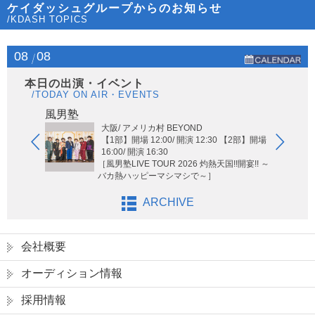
ケイダッシュグループからのお知らせ
/KDASH TOPICS
08
08
本日の出演・イベント
/TODAY ON AIR・EVENTS
Hi-Hi
風男塾
大阪/ アメリカ村 BEYOND
【1部】開場 12:00/ 開演 12:30 【2部】開場
16:00/ 開演 16:30
［風男塾LIVE TOUR 2026 灼熱天国!!開宴!! ～
バカ熱ハッピーマシマシで～］
ARCHIVE
会社概要
オーディション情報
採用情報