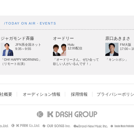
ト
/TODAY ON AIR・EVENTS
ジャガモンド斉藤
オードリー
原口あきまさ
JFN系全国ネット
Hulu
FM大阪
12:00配信
9:35～9:55
17:00～18
「OH! HAPPY MORNING」
「オードリーさん、ぜひ会って
「キン☆ボシ」
（リモート出演）
欲しい人がいるんです！」
社概要
オーディション情報
採用情報
プライバシーポリ