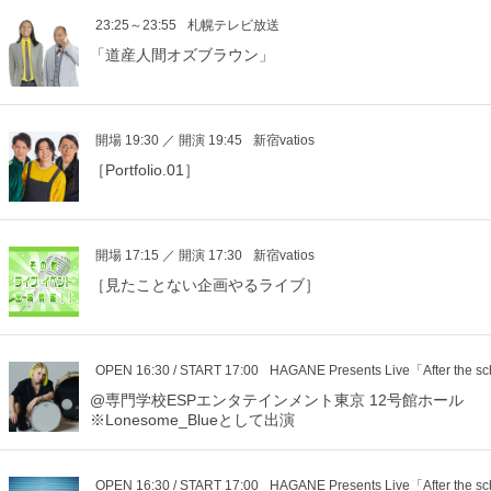
23:25～23:55
札幌テレビ放送
「道産人間オズブラウン」
開場 19:30 ／ 開演 19:45
新宿vatios
［Portfolio.01］
開場 17:15 ／ 開演 17:30
新宿vatios
［見たことない企画やるライブ］
OPEN 16:30 / START 17:00
HAGANE Presents Live「After th
@専門学校ESPエンタテインメント東京 12号館ホール
※Lonesome_Blueとして出演
OPEN 16:30 / START 17:00
HAGANE Presents Live「After th