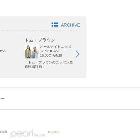
ARCHIVE
トム・ブラウン
ジャガモンド斉藤
オ
オールナイトニッポ
BAYFM
21:00～22:00
:55
ンPODCAST
18:00ごろ配信
「トム・ブラウンのニッポン放
「森久保祥太郎の今週わず」
「
送圧縮計画」
るな
シー