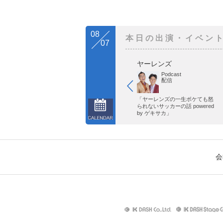
08
本日の出演・イベン
07
ヤーレンズ
Podcast
配信
「ヤーレンズの一生ボケても怒
られないサッカーの話 powered
by ゲキサカ」
会