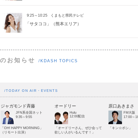
9:25～10:25
くまもと県民テレビ
「サタココ」（熊本エリア）
のお知らせ
/KDASH TOPICS
ト
/TODAY ON AIR・EVENTS
ジャガモンド斉藤
オードリー
原口あきまさ
JFN系全国ネット
Hulu
FM大阪
12:00配信
9:35～9:55
17:00～18
「OH! HAPPY MORNING」
「オードリーさん、ぜひ会って
「キン☆ボシ」
（リモート出演）
欲しい人がいるんです！」