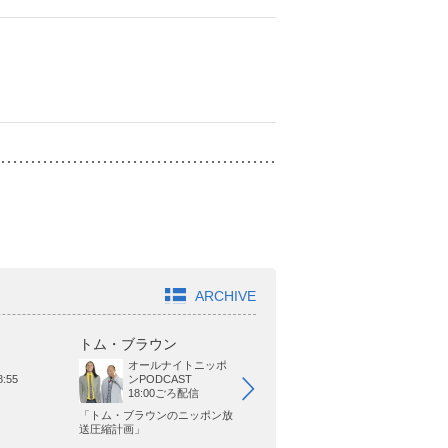
ARCHIVE
トム・ブラウン
ジャガモンド斉藤
オ
オールナイトニッポ
BAYFM
21:00～22:00
:55
ンPODCAST
18:00ごろ配信
「トム・ブラウンのニッポン放
「森久保祥太郎の今週わず」
「
送圧縮計画」
るな