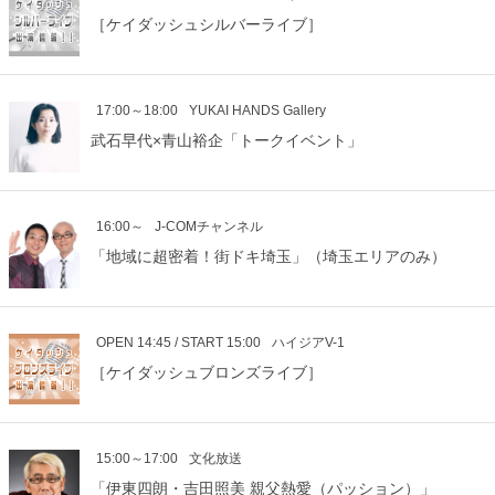
［ケイダッシュシルバーライブ］
17:00～18:00
YUKAI HANDS Gallery
武石早代×青山裕企「トークイベント」
16:00～
J-COMチャンネル
「地域に超密着！街ドキ埼玉」（埼玉エリアのみ）
OPEN 14:45 / START 15:00
ハイジアV-1
［ケイダッシュブロンズライブ］
15:00～17:00
文化放送
「伊東四朗・吉田照美 親父熱愛（パッション）」