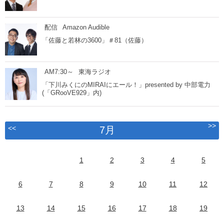
配信
Amazon Audible
「佐藤と若林の3600」＃81（佐藤）
AM7:30～
東海ラジオ
「下川みくにのMIRAIにエール！」presented by 中部電力
(「GRooVE929」内)
>>
<<
7月
1
2
3
4
5
6
7
8
9
10
11
12
13
14
15
16
17
18
19