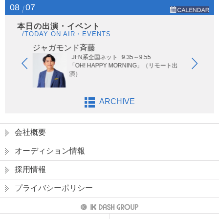
08
07
本日の出演・イベント
/TODAY ON AIR・EVENTS
ジャガモンド斉藤
オー
JFN系全国ネット
9:35～9:55
ないサッ
「OH! HAPPY MORNING」（リモート出
演）
ARCHIVE
会社概要
オーディション情報
採用情報
プライバシーポリシー