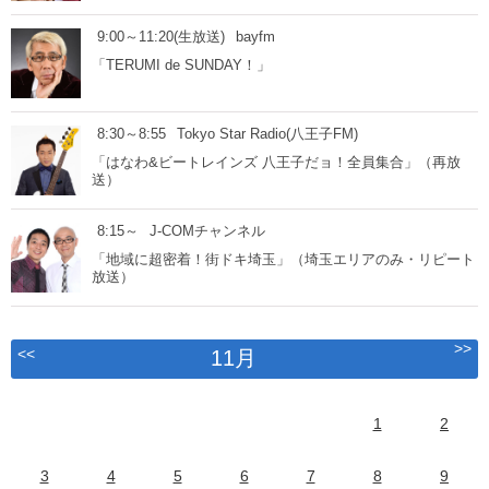
9:00～11:20(生放送)
bayfm
「TERUMI de SUNDAY！」
8:30～8:55
Tokyo Star Radio(八王子FM)
「はなわ&ビートレインズ 八王子だョ！全員集合」（再放
送）
8:15～
J-COMチャンネル
「地域に超密着！街ドキ埼玉」（埼玉エリアのみ・リピート
放送）
>>
<<
11月
1
2
3
4
5
6
7
8
9