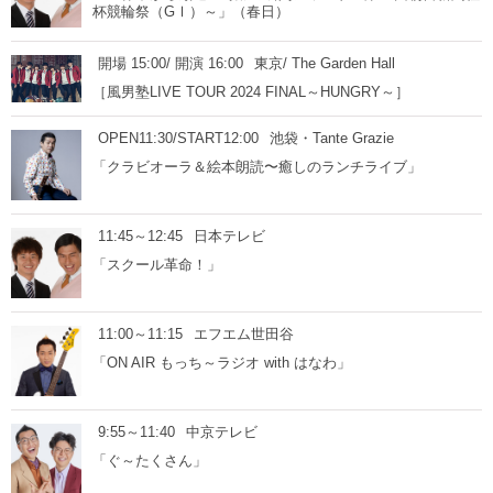
杯競輪祭（GⅠ）～」（春日）
開場 15:00/ 開演 16:00
東京/ The Garden Hall
［風男塾LIVE TOUR 2024 FINAL～HUNGRY～］
OPEN11:30/START12:00
池袋・Tante Grazie
「クラビオーラ＆絵本朗読〜癒しのランチライブ」
11:45～12:45
日本テレビ
「スクール革命！」
11:00～11:15
エフエム世田谷
「ON AIR もっち～ラジオ with はなわ」
9:55～11:40
中京テレビ
「ぐ～たくさん」