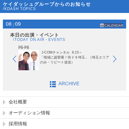
ケイダッシュグループからのお知らせ
/KDASH TOPICS
08
09
本日の出演・イベント
/TODAY ON AIR・EVENTS
Hi-Hi
はな
J-COMチャンネル
8:15～
「地域に超密着！街ドキ埼玉」（埼玉エリア
のみ・リピート放送）
ARCHIVE
会社概要
オーディション情報
採用情報