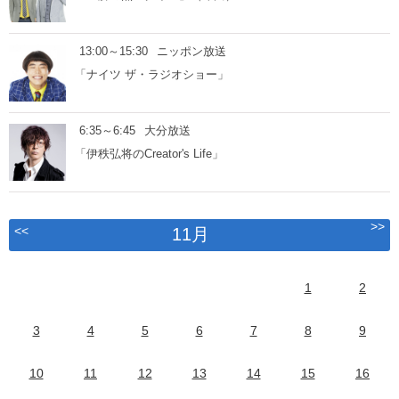
13:00～15:30
ニッポン放送
「ナイツ ザ・ラジオショー」
6:35～6:45
大分放送
「伊秩弘将のCreator's Life」
>>
<<
11月
1
2
3
4
5
6
7
8
9
10
11
12
13
14
15
16