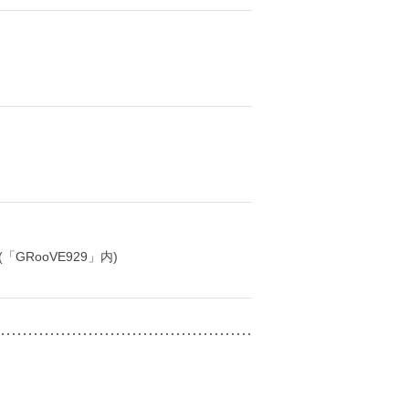
「GRooVE929」内)