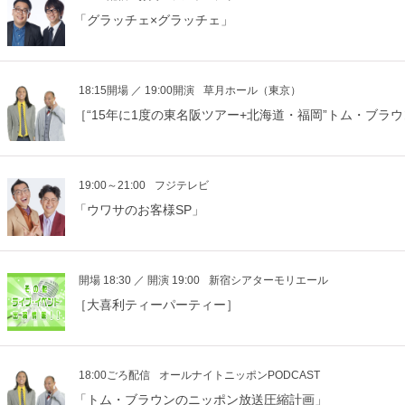
「グラッチェ×グラッチェ」
18:15開場 ／ 19:00開演
草月ホール（東京）
［“15年に1度の東名阪ツアー+北海道・福岡”トム・ブラウ
19:00～21:00
フジテレビ
「ウワサのお客様SP」
開場 18:30 ／ 開演 19:00
新宿シアターモリエール
［大喜利ティーパーティー］
18:00ごろ配信
オールナイトニッポンPODCAST
「トム・ブラウンのニッポン放送圧縮計画」