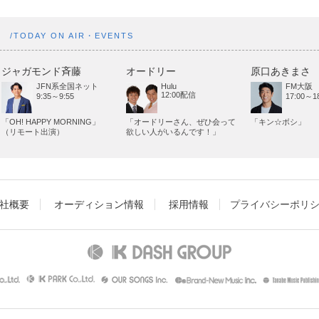
ト
/TODAY ON AIR・EVENTS
ジャガモンド斉藤
オードリー
原口あきまさ
JFN系全国ネット
Hulu
FM大阪
12:00配信
9:35～9:55
17:00～18
「OH! HAPPY MORNING」
「オードリーさん、ぜひ会って
「キン☆ボシ」
（リモート出演）
欲しい人がいるんです！」
社概要
オーディション情報
採用情報
プライバシーポリ