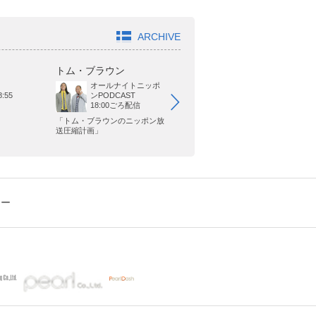
ARCHIVE
トム・ブラウン
ジャガモンド斉藤
オ
オールナイトニッポ
BAYFM
21:00～22:00
:55
ンPODCAST
18:00ごろ配信
「トム・ブラウンのニッポン放
「森久保祥太郎の今週わず」
「
送圧縮計画」
るな
シー