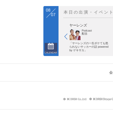
08
本日の出演・イベン
07
ヤーレンズ
Podcast
配信
「ヤーレンズの一生ボケても怒
られないサッカーの話 powered
by ゲキサカ」
会