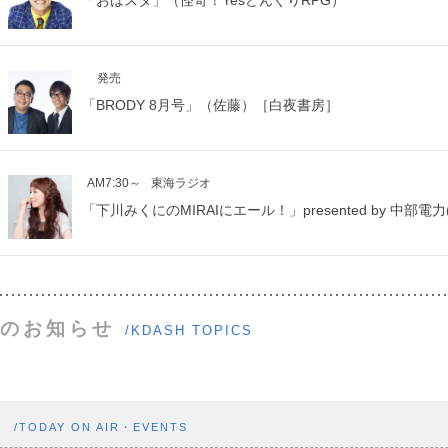
「おはスタ」（怪奇！YesどんぐりRPG）
発売
「BRODY 8月号」（佐藤）［白夜書房］
AM7:30～
東海ラジオ
「下川みくにのMIRAIにエール！」presented by 中部電力(
のお知らせ
/KDASH TOPICS
ト
/TODAY ON AIR・EVENTS