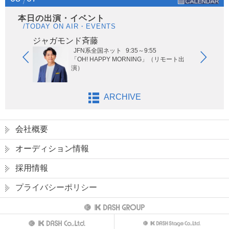
本日の出演・イベント
/TODAY ON AIR・EVENTS
ジャガモンド斉藤
オー
JFN系全国ネット
9:35～9:55
ないサッ
「OH! HAPPY MORNING」（リモート出
演）
ARCHIVE
会社概要
オーディション情報
採用情報
プライバシーポリシー