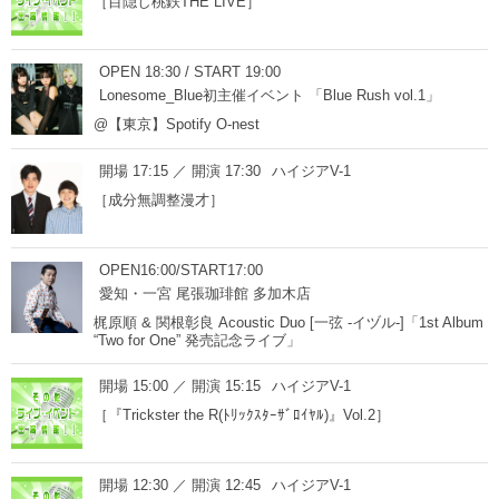
［目隠し桃鉄THE LIVE］
OPEN 18:30 / START 19:00
Lonesome_Blue初主催イベント 「Blue Rush vol.1」
@【東京】Spotify O-nest
開場 17:15 ／ 開演 17:30
ハイジアV-1
［成分無調整漫才］
OPEN16:00/START17:00
愛知・一宮 尾張珈琲館 多加木店
梶原順 & 関根彰良 Acoustic Duo [一弦 -イヅル-]「1st Album
“Two for One” 発売記念ライブ」
開場 15:00 ／ 開演 15:15
ハイジアV-1
［『Trickster the R(ﾄﾘｯｸｽﾀｰｻﾞﾛｲﾔﾙ)』Vol.2］
開場 12:30 ／ 開演 12:45
ハイジアV-1