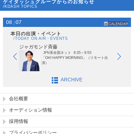
ケイダッシュグループからのお知らせ
/KDASH TOPICS
08
07
本日の出演・イベント
/TODAY ON AIR・EVENTS
ジャガモンド斉藤
オー
JFN系全国ネット
9:35～9:55
ないサッ
「OH! HAPPY MORNING」（リモート出
演）
ARCHIVE
会社概要
オーディション情報
採用情報
プライバシーポリシー