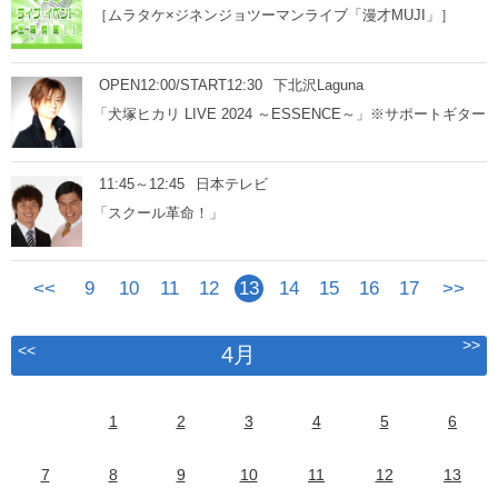
［ムラタケ×ジネンジョツーマンライブ「漫才MUJI」］
OPEN12:00/START12:30
下北沢Laguna
「犬塚ヒカリ LIVE 2024 ～ESSENCE～」※サポートギター
11:45～12:45
日本テレビ
「スクール革命！」
<<
9
10
11
12
13
14
15
16
17
>>
>>
<<
4月
1
2
3
4
5
6
7
8
9
10
11
12
13