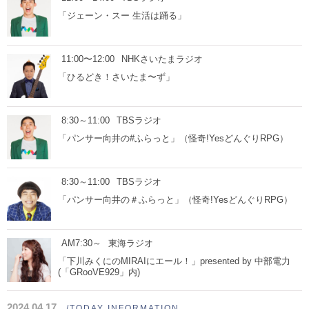
「ジェーン・スー 生活は踊る」
11:00〜12:00
NHKさいたまラジオ
「ひるどき！さいたま〜ず」
8:30～11:00
TBSラジオ
「パンサー向井の#ふらっと」（怪奇!YesどんぐりRPG）
8:30～11:00
TBSラジオ
「パンサー向井の＃ふらっと」（怪奇!YesどんぐりRPG）
AM7:30～
東海ラジオ
「下川みくにのMIRAIにエール！」presented by 中部電力
(「GRooVE929」内)
2024.04.17
/TODAY INFORMATION