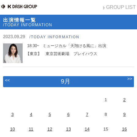
GROUP LIST
出演情報一覧
/TODAY INFORMATION
2023.09.29
/TODAY INFORMATION
18:30~
ミュージカル「天翔ける風に」出演
【東京】 東京芸術劇場 プレイハウス
>>
<<
9月
1
2
3
4
5
6
7
8
9
10
11
12
13
14
15
16