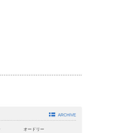
ARCHIVE
ン
オードリー
どきどきキャンプ
ジ