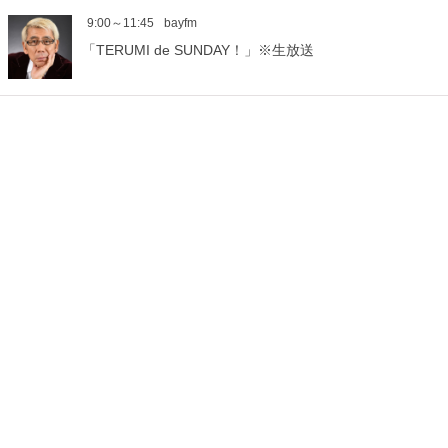
9:00～11:45
bayfm
「TERUMI de SUNDAY！」※生放送