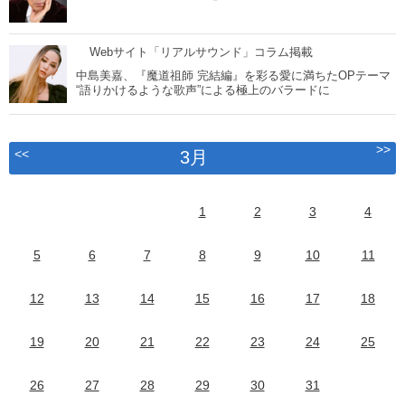
Webサイト「リアルサウンド」コラム掲載
中島美嘉、『魔道祖師 完結編』を彩る愛に満ちたOPテーマ
“語りかけるような歌声”による極上のバラードに
>>
<<
3月
1
2
3
4
5
6
7
8
9
10
11
12
13
14
15
16
17
18
19
20
21
22
23
24
25
26
27
28
29
30
31