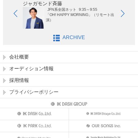
ジャガモンド斉藤
オー
JFN系全国ネット
9:35～9:55
ないサッ
「OH! HAPPY MORNING」（リモート出
演）
ARCHIVE
会社概要
オーディション情報
採用情報
プライバシーポリシー