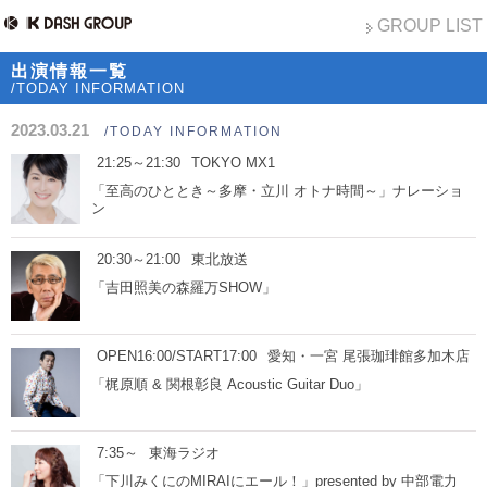
GROUP LIST
出演情報一覧
/TODAY INFORMATION
2023.03.21
/TODAY INFORMATION
21:25～21:30
TOKYO MX1
「至高のひととき～多摩・立川 オトナ時間～」ナレーショ
ン
20:30～21:00
東北放送
「吉田照美の森羅万SHOW」
OPEN16:00/START17:00
愛知・一宮 尾張珈琲館多加木店
「梶原順 & 関根彰良 Acoustic Guitar Duo」
7:35～
東海ラジオ
「下川みくにのMIRAIにエール！」presented by 中部電力