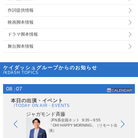
作詞提供情報
映画脚本情報
ドラマ脚本情報
舞台脚本情報
ケイダッシュグループからのお知らせ
/KDASH TOPICS
08
07
本日の出演・イベント
/TODAY ON AIR・EVENTS
ジャガモンド斉藤
オー
JFN系全国ネット
9:35～9:55
ないサッ
「OH! HAPPY MORNING」（リモート出
演）