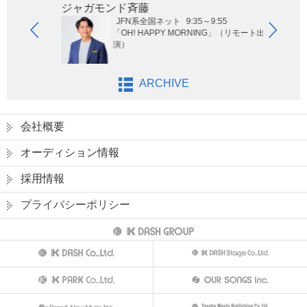
ジャガモンド斉藤
オー
JFN系全国ネット
9:35～9:55
ないサッ
「OH! HAPPY MORNING」（リモート出
演）
ARCHIVE
会社概要
オーディション情報
採用情報
プライバシーポリシー