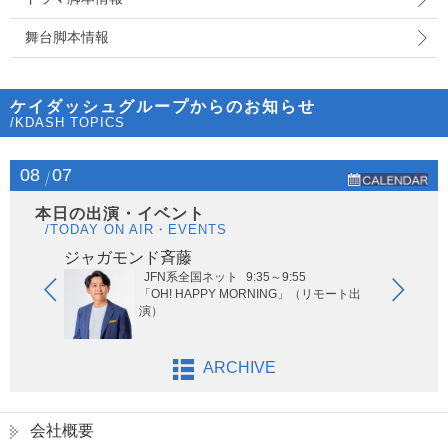
舞台脚本情報
ケイダッシュグループからのお知らせ
/KDASH TOPICS
08
07
本日の出演・イベント
/TODAY ON AIR・EVENTS
ジャガモンド斉藤
オー
JFN系全国ネット
9:35～9:55
ないサッ
「OH! HAPPY MORNING」（リモート出
演）
ARCHIVE
会社概要