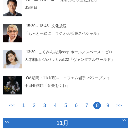
BS朝日
15:30～18:45
文化放送
「もっと一緒に！ラジオde浜祭スペシャル」
13:30
こくみん共済coop ホール／スペース・ゼロ
天才劇団バカバッカvol.22「ヴァンダフルワールド」
OA期間：11/1(月)～
エフエム岩手 パワープレイ
千田亜佑翔「音楽をくれ」
<<
1
2
3
4
5
6
7
8
9
>>
>>
<<
11月