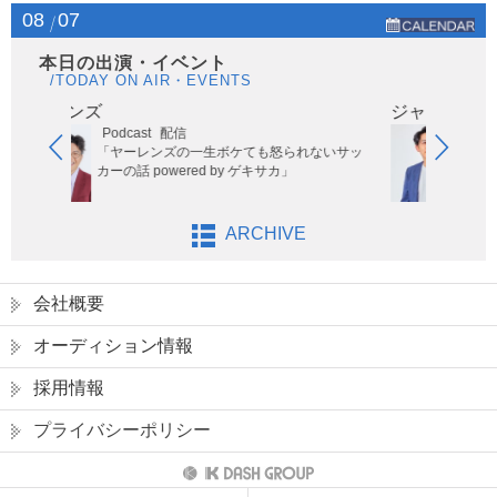
08
07
本日の出演・イベント
/TODAY ON AIR・EVENTS
ジャガモンド斉藤
配信
JFN系全国ネット
9:35～9:5
ンズの一生ボケても怒られないサッ
「OH! HAPPY MORNING
owered by ゲキサカ」
演）
ARCHIVE
会社概要
オーディション情報
採用情報
プライバシーポリシー