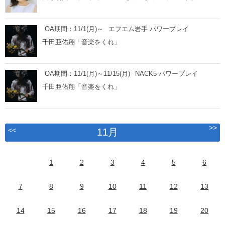
OA期間：11/1(月)～
エフエム岩手 パワープレイ
千田亜佑翔「音楽をくれ」
OA期間：11/1(月)～11/15(月)
NACK5 パワープレイ
千田亜佑翔「音楽をくれ」
>>
<<
11月
1
2
3
4
5
6
7
8
9
10
11
12
13
14
15
16
17
18
19
20