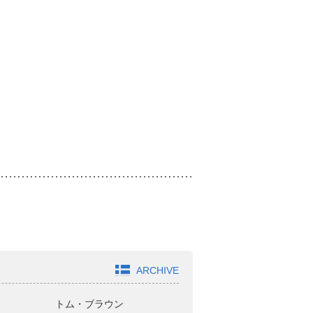
ARCHIVE
トム・ブラウン
ジャガモンド斉藤
オ