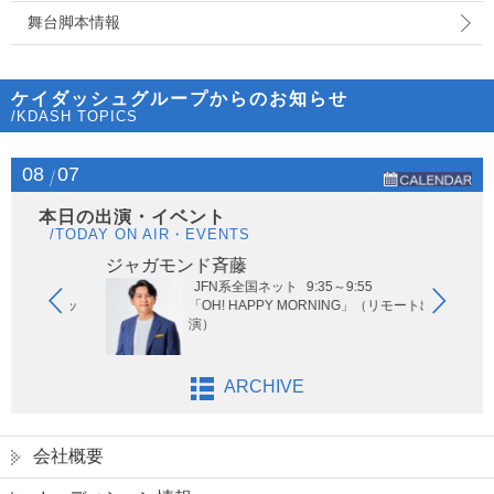
舞台脚本情報
ケイダッシュグループからのお知らせ
/KDASH TOPICS
08
07
本日の出演・イベント
/TODAY ON AIR・EVENTS
ジャガモンド斉藤
オー
JFN系全国ネット
9:35～9:55
れないサッ
「OH! HAPPY MORNING」（リモート出
演）
ARCHIVE
会社概要