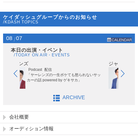
ケイダッシュグループからのお知らせ
/KDASH TOPICS
08
07
本日の出演・イベント
/TODAY ON AIR・EVENTS
ジャガモンド斉藤
t
配信
JFN系全国ネット
9:35～9:
レンズの一生ボケても怒られないサッ
「OH! HAPPY MORNIN
powered by ゲキサカ」
演）
ARCHIVE
会社概要
オーディション情報