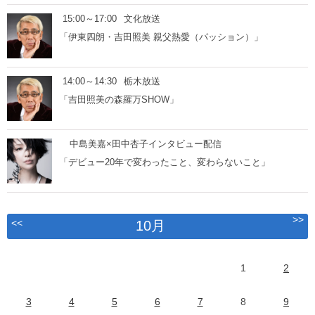
15:00～17:00
文化放送
「伊東四朗・吉田照美 親父熱愛（パッション）」
14:00～14:30
栃木放送
「吉田照美の森羅万SHOW」
中島美嘉×田中杏子インタビュー配信
「デビュー20年で変わったこと、変わらないこと」
>>
<<
10月
1
2
3
4
5
6
7
8
9