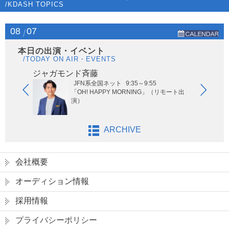
/KDASH TOPICS
08
07
本日の出演・イベント
/TODAY ON AIR・EVENTS
ジャガモンド斉藤
オー
JFN系全国ネット
9:35～9:55
ないサッ
「OH! HAPPY MORNING」（リモート出
演）
ARCHIVE
会社概要
オーディション情報
採用情報
プライバシーポリシー