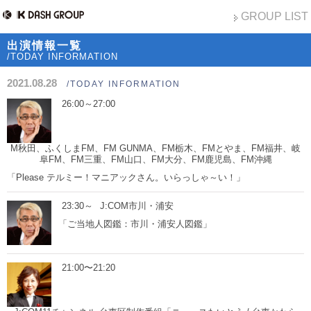
GROUP LIST
出演情報一覧
/TODAY INFORMATION
2021.08.28
/TODAY INFORMATION
26:00～27:00
M秋田、ふくしまFM、FM GUNMA、FM栃木、FMとやま、FM福井、岐
阜FM、FM三重、FM山口、FM大分、FM鹿児島、FM沖縄
「Please テルミー！マニアックさん。いらっしゃ～い！」
23:30～
J:COM市川・浦安
「ご当地人図鑑：市川・浦安人図鑑」
21:00〜21:20