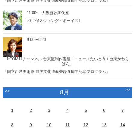
「国立西洋美術館 世界文化遺産登録５周年記念プログラム」
11:00~
大阪新歌舞伎座
｢羽世保スウィング・ボーイズ｣
9:00〜9:20
J:COM11チャンネル 台東区制作番組「ニュースたいとう / 台東かわら
ばん」
「国立西洋美術館 世界文化遺産登録５周年記念プログラム」
>>
<<
8月
1
2
3
4
5
6
7
8
9
10
11
12
13
14