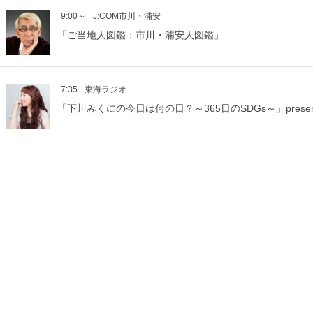
9:00～
J:COM市川・浦安
「ご当地人図鑑：市川・浦安人図鑑」
7:35
東海ラジオ
「下川みくにの今日は何の日？～365日のSDGs～」present