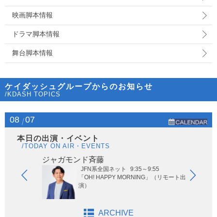
映画脚本情報
ドラマ脚本情報
舞台脚本情報
ケイダッシュグループからのお知らせ
/KDASH TOPICS
08
07
本日の出演・イベント
/TODAY ON AIR・EVENTS
ジャガモンド斉藤
オー
JFN系全国ネット
9:35～9:55
ないサッ
「OH! HAPPY MORNING」（リモート出
演）
ARCHIVE