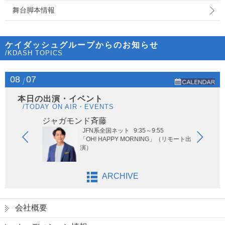
舞台脚本情報
ケイダッシュグループからのお知らせ
/KDASH TOPICS
08
07
本日の出演・イベント
/TODAY ON AIR・EVENTS
ジャガモンド斉藤
オー
JFN系全国ネット
9:35～9:55
ないサッ
「OH! HAPPY MORNING」（リモート出
演）
ARCHIVE
会社概要