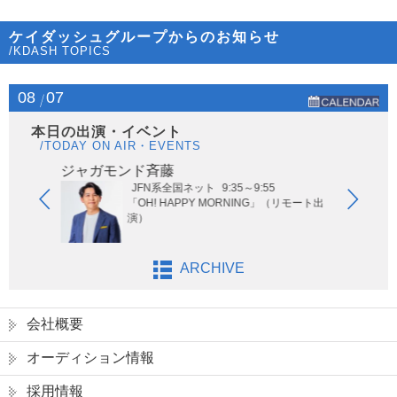
ケイダッシュグループからのお知らせ
/KDASH TOPICS
08
07
本日の出演・イベント
/TODAY ON AIR・EVENTS
ジャガモンド斉藤
オー
JFN系全国ネット
9:35～9:55
ないサッ
「OH! HAPPY MORNING」（リモート出
演）
ARCHIVE
会社概要
オーディション情報
採用情報