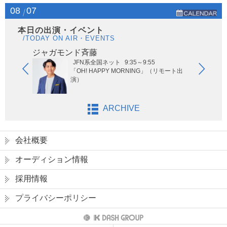
08
07
本日の出演・イベント
/TODAY ON AIR・EVENTS
ジャガモンド斉藤
オー
JFN系全国ネット
9:35～9:55
ないサッ
「OH! HAPPY MORNING」（リモート出
演）
ARCHIVE
会社概要
オーディション情報
採用情報
プライバシーポリシー