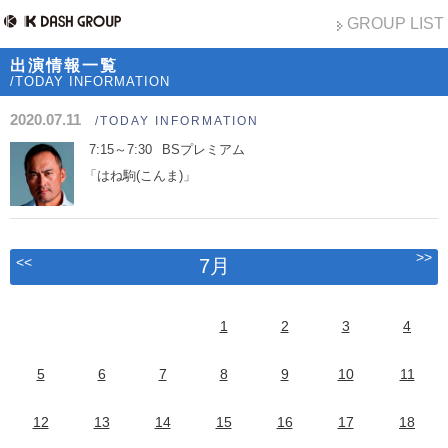
GROUP LIST
出演情報一覧
/TODAY INFORMATION
2020.07.11
/TODAY INFORMATION
7:15～7:30
BSプレミアム
「はね駒(こんま)」
>>
<<
7月
1
2
3
4
5
6
7
8
9
10
11
12
13
14
15
16
17
18