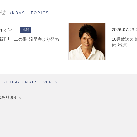
せ
/KDASH TOPICS
ライオン
2026-07-23
小説
 最新刊｢十二の眼｣流星舎より発売
10月放送ス
伝｣出演
ト
/TODAY ON AIR・EVENTS
はありません