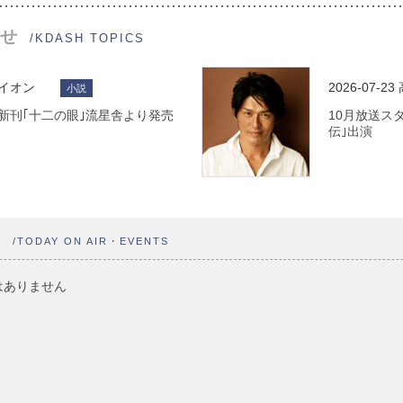
せ
/KDASH TOPICS
ライオン
2026-07-23
小説
 最新刊｢十二の眼｣流星舎より発売
10月放送ス
伝｣出演
ト
/TODAY ON AIR・EVENTS
はありません