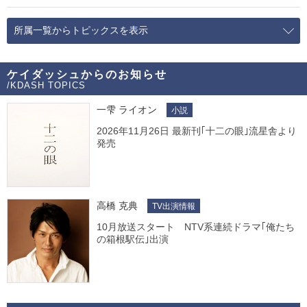
所属一覧からトピックスを表示
ケイダッシュからのお知らせ
/KDASH TOPICS
一雫 ライオン
小説
2026年11月26日 最新刊｢十二の眼｣流星舎より
発売
高橋 克典
TV出演情報
10月放送スタート NTV系連続ドラマ｢俺たち
の箱根駅伝｣出演