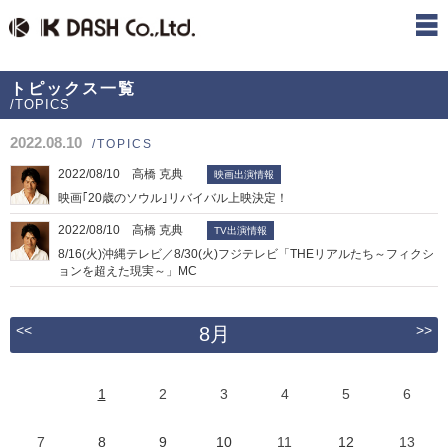
トピックス一覧
/TOPICS
2022.08.10
/TOPICS
2022/08/10 高橋 克典
映画出演情報
映画｢20歳のソウル｣リバイバル上映決定！
2022/08/10 高橋 克典
TV出演情報
8/16(火)沖縄テレビ／8/30(火)フジテレビ「THEリアルたち～フィクシ
ョンを超えた現実～」MC
<<
>>
8月
1
2
3
4
5
6
7
8
9
10
11
12
13