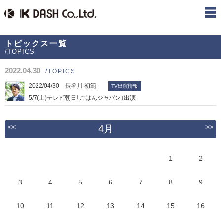
トピックス一覧
/TOPICS
2022.04.30
/TOPICS
2022/04/30 長谷川 初範
TV出演情報
5/7(土)テレビ朝日｢ごはんジャパン｣出演
<<
>>
4月
1
2
3
4
5
6
7
8
9
10
11
12
13
14
15
16