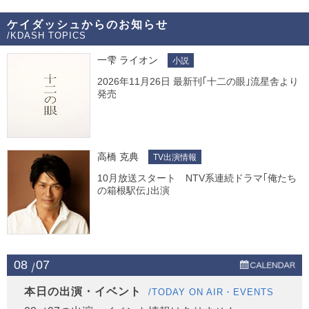
ケイダッシュからのお知らせ
/KDASH TOPICS
一雫 ライオン
小説
2026年11月26日 最新刊｢十二の眼｣流星舎より
発売
高橋 克典
TV出演情報
10月放送スタート NTV系連続ドラマ｢俺たち
の箱根駅伝｣出演
08
07
本日の出演・イベント
/TODAY ON AIR・EVENTS