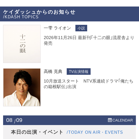
ケイダッシュからのお知らせ
/KDASH TOPICS
一雫 ライオン
小説
2026年11月26日 最新刊｢十二の眼｣流星舎より
発売
高橋 克典
TV出演情報
10月放送スタート NTV系連続ドラマ｢俺たち
の箱根駅伝｣出演
08
09
本日の出演・イベント
/TODAY ON AIR・EVENTS